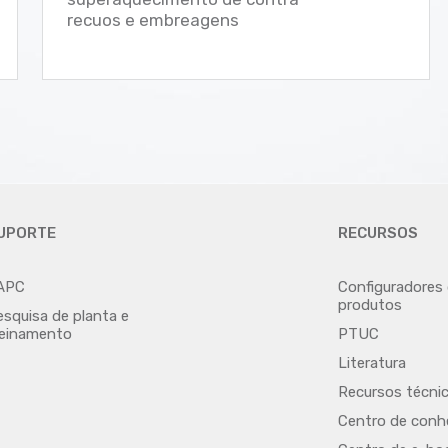
recuos e embreagens
UPORTE
RECURSOS
APC
Configuradores
produtos
esquisa de planta e
reinamento
PTUC
Literatura
Recursos técni
Centro de con