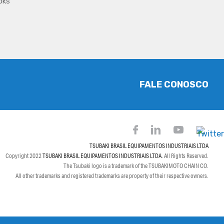
oks
FALE CONOSCO
TSUBAKI BRASIL EQUIPAMENTOS INDUSTRIAIS LTDA
Copyright 2022
TSUBAKI BRASIL EQUIPAMENTOS INDUSTRIAIS LTDA
. All Rights Reserved.
The Tsubaki logo is a trademark of the TSUBAKIMOTO CHAIN CO.
All other trademarks and registered trademarks are property of their respective owners.